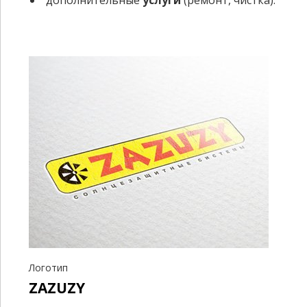
0
1
2
3
4
0
5
1
6
2
7
3
Логотип
ZAZUZY