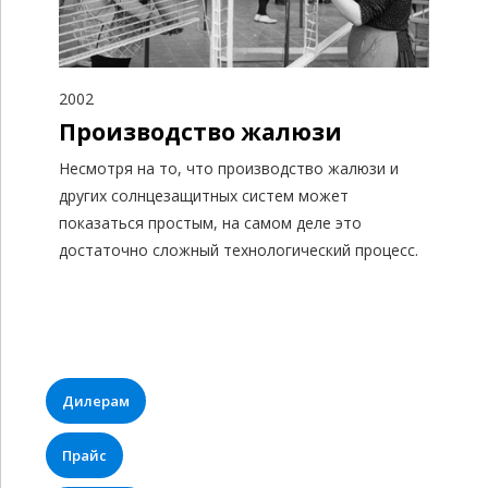
2002
Производство жалюзи
0
Несмотря на то, что производство жалюзи и
1
других солнцезащитных систем может
показаться простым, на самом деле это
0
0
2
достаточно сложный технологический процесс.
1
1
3
2
2
4
3
3
5
0
Дилерам
4
4
6
1
Прайс