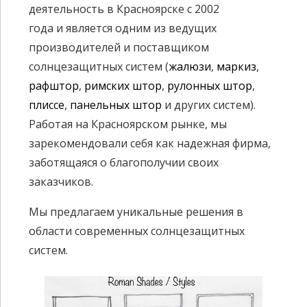
5
5
деятельность в Красноярске с 2002
6
6
года и является одним из ведущих
производителей и поставщиком
7
7
солнцезащитных систем (
жалюзи
,
маркиз
,
рафштор
,
римских штор
,
рулонных штор
,
8
8
плиссе
,
панельных штор
и других систем).
9
9
Работая на Красноярском рынке, мы
зарекомендовали себя как надежная фирма,
0
0
заботящаяся о благополучии своих
заказчиков.
Мы предлагаем уникальные решения в
области современных солнцезащитных
систем.