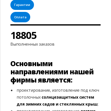
5
5
7
2
Гарантии
6
6
8
3
Оплата
0
7
7
9
4
1
8
8
0
5
2
9
9
6
Выполненных заказов
3
0
0
7
Основными
4
8
направлениями нашей
5
9
фирмы является:
6
0
проектирование, изготовление под ключ
потолочных
солнцезащитных систем
7
для зимних садов и стеклянных крыш
;
проектирование, изготовление
систем