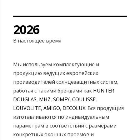
0
8
0
4
1
9
1
5
2
0
2
6
3
3
7
В настоящее время
4
4
8
Мы используем комплектующие и
5
5
9
продукцию ведущих европейских
6
6
0
производителей солнцезащитных систем,
работая с такими брендами как
HUNTER
7
7
DOUGLAS
,
MHZ
,
SOMFY
,
COULISSE
,
LOUVOLITE
,
AMIGO
,
DECOLUX
. Вся продукция
8
8
изготавливаются по индивидуальным
9
9
параметрам в соответствии с размерами
конкретных оконных проемов и