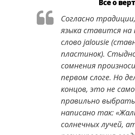
Все о ве
Согласно традиции,
языка ставится на 
слово jalousie (ста
пластинок). Стыдно
сомнения произноси
первом слоге. Но дел
концов, это не само
правильно выбрать?
написано так: «Жа
солнечных лучей, а