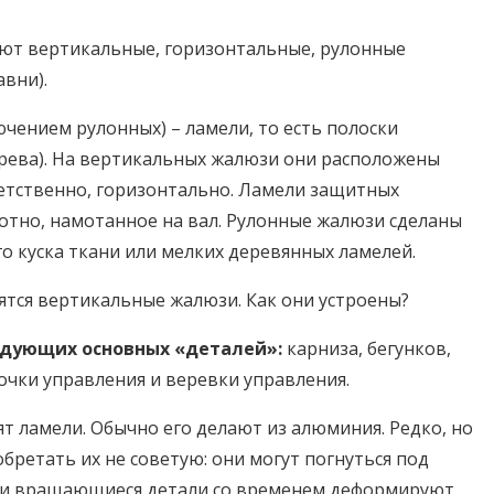
ают вертикальные, горизонтальные, рулонные
вни).
ючением рулонных) – ламели, то есть полоски
дерева). На вертикальных жалюзи они расположены
ветственно, горизонтально. Ламели защитных
отно, намотанное на вал. Рулонные жалюзи сделаны
о куска ткани или мелких деревянных ламелей.
ятся вертикальные жалюзи. Как они устроены?
едующих основных «деталей»:
карниза, бегунков,
очки управления и веревки управления.
ят ламели. Обычно его делают из алюминия. Редко, но
бретать их не советую: они могут погнуться под
три вращающиеся детали со временем деформируют