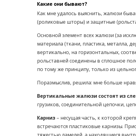
Какие они бывают?
Как мне удалось выяснить, жалюзи быв
(роликовые шторы) и защитные (рольста
Основной элемент всех жалюзи (за искл
материала (ткани, пластика, металла, 
вертикально, на горизонтальных, соот
рольставней соединены в сплошное пол
по тому же принципу, только из цельног
Поразмыслив, решила: мне больше нрав
Вертикальные жалюзи состоят из сл
грузиков, соединительной цепочки, цеп
Карниз
– несущая часть, к которой креп
встречаются пластиковые карнизы. Прио
тяжестью ламелей, а находящиеся вну