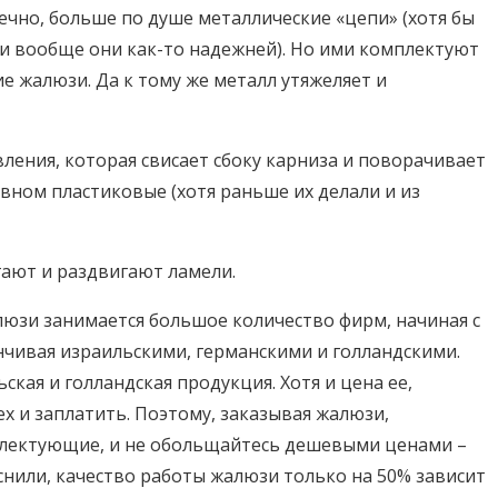
ечно, больше по душе металлические «цепи» (хотя бы
ь и вообще они как-то надежней). Но ими комплектуют
е жалюзи. Да к тому же металл утяжеляет и
вления, которая свисает сбоку карниза и поворачивает
овном пластиковые (хотя раньше их делали и из
гают и раздвигают ламели.
зи занимается большое количество фирм, начиная с
анчивая израильскими, германскими и голландскими.
кая и голландская продукция. Хотя и цена ее,
ех и заплатить. Поэтому, заказывая жалюзи,
плектующие, и не обольщайтесь дешевыми ценами –
снили, качество работы жалюзи только на 50% зависит