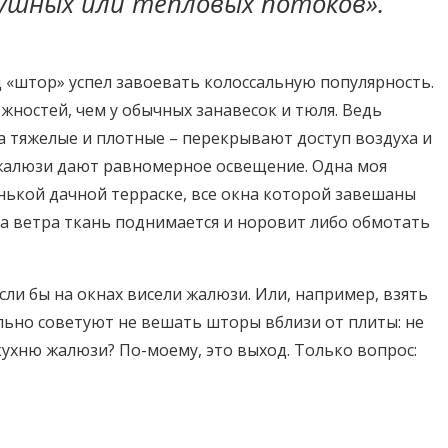
душных или тепловых потоков».
д «штор» успел завоевать колоссальную популярность.
ностей, чем у обычных занавесок и тюля. Ведь
а тяжелые и плотные – перекрывают доступ воздуха и
жалюзи дают равномерное освещение. Одна моя
енькой дачной терраске, все окна которой завешаны
а ветра ткань поднимается и норовит либо обмотать
если бы на окнах висели жалюзи. Или, например, взять
льно советуют не вешать шторы вблизи от плиты: не
а кухню жалюзи? По-моему, это выход. Только вопрос: